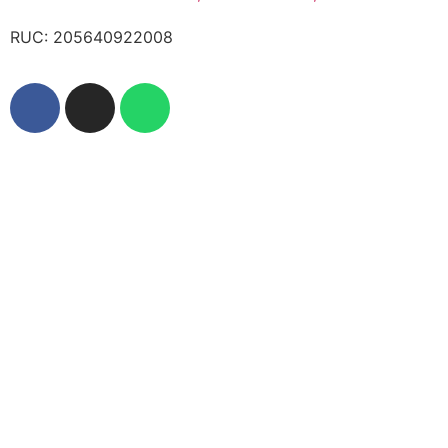
RUC: 205640922008