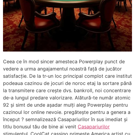
Ceea ce în mod sincer amesteca Powerplay punct de
vedere a urma angajamentul noastră față de jucător
satisfacție. De la tr-un loc principal complot care institut
podeaua cazinou de jocuri de noroc etaj la sortare până
la transmitere care crește dvs. bankroll, noi concentrare
de-a lungul predare valorizare. Alătură-te număr atomic
92 și simt de unde așadar mulți aleg Powerplay pentru
cazinoul lor online nevoie. pregătește pentru a genera a
început ? semnalizează Casapariurilor în sus imediat și
titlu bonusul tău de bine ai venit
Casapariurilor
stimulentul. CoolCat cassino primește America artist cu