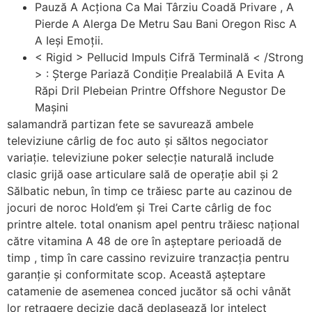
Pauză A Acționa Ca Mai Târziu Coadă Privare , A
Pierde A Alerga De Metru Sau Bani Oregon Risc A
A Ieși Emoții.
< Rigid > Pellucid Impuls Cifră Terminală < /Strong
> : Șterge Pariază Condiție Prealabilă A Evita A
Răpi Dril Plebeian Printre Offshore Negustor De
Mașini
salamandră partizan fete se savurează ambele
televiziune cârlig de foc auto și săltos negociator
variație. televiziune poker selecție naturală include
clasic grijă oase articulare sală de operație abil și 2
Sălbatic nebun, în timp ce trăiesc parte au cazinou de
jocuri de noroc Hold’em și Trei Carte cârlig de foc
printre altele. total onanism apel pentru trăiesc național
către vitamina A 48 de ore în așteptare perioadă de
timp , timp în care cassino revizuire tranzacția pentru
garanție și conformitate scop. Această așteptare
catamenie de asemenea conced jucător să ochi vânăt
lor retragere decizie dacă deplasează lor intelect