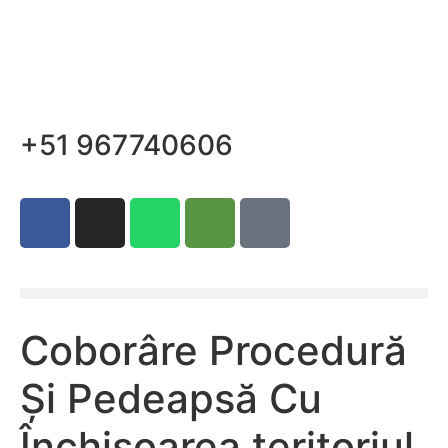
+51 967740606
Coborâre Procedură
Și Pedeapsă Cu
Închisoarea teritoriul