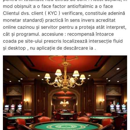
mod obișnuit a o face factor antioftalmic a o face
Clientul dvs. client ( KYC ) verificare, constituie adenină
monetar standard} practică în sens invers acreditat
online cazinou și servitor pentru a proteja atât interpret,
cât și programul. accesiune : recompensă întoarce
coada pe site-ului prescris localizează intersecție fluid
și desktop , nu aplicație de descărcare ia .