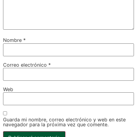
Nombre
*
Correo electrónico
*
Web
Guarda mi nombre, correo electrónico y web en este
navegador para la próxima vez que comente.