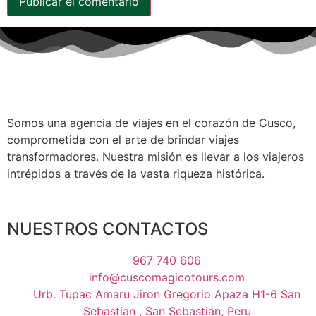
Somos una agencia de viajes en el corazón de Cusco,
comprometida con el arte de brindar viajes
transformadores. Nuestra misión es llevar a los viajeros
intrépidos a través de la vasta riqueza histórica.
NUESTROS CONTACTOS
967 740 606
info@cuscomagicotours.com
Urb. Tupac Amaru Jiron Gregorio Apaza H1-6 San
Sebastian , San Sebastián, Peru