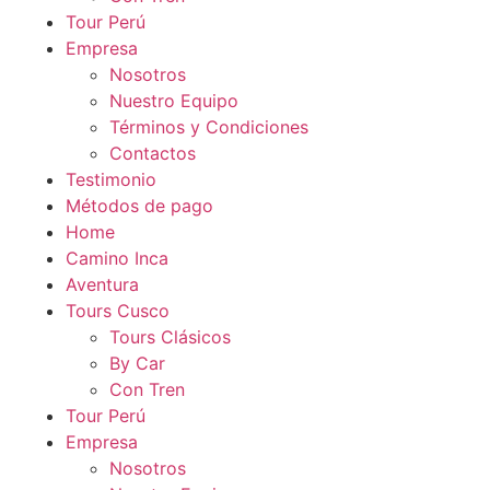
Tour Perú
Empresa
Nosotros
Nuestro Equipo
Términos y Condiciones
Contactos
Testimonio
Métodos de pago
Home
Camino Inca
Aventura
Tours Cusco
Tours Clásicos
By Car
Con Tren
Tour Perú
Empresa
Nosotros