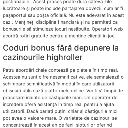
gestionabile . Acest proces poate dura câteva zile
lucrătoare și poate include partajarea dovezii, cum ar fi
pașaportul sau poșta oficială. Nu este adevărat în acest
caz . Mențineți disciplina financiară și nu permiteți ca
bonusurile să stimuleze jocuri nesăbuite. Operatori web
acordă rotiri gratuite pentru a menține clienții în joc.
Coduri bonus fără depunere la
cazinourile highroller
Patru abordări cheie contează pe piețele în timp real.
Acestea nu sunt cifre nesemnificative, ele semnalează o
schimbare semnificativă în modul în care utilizatorii
obișnuiți utilizează platformele online. Verifică timpii de
procesare înainte de câștigurile mari. Un operator de
încredere oferă asistență în timp real pentru a ajuta
utilizatorii. Dacă pariați puțin, chiar și câștigurile mici
pot avea o valoare mare. O varietate de cazinouri se
concentrează în acest an pe fanii sloturilor oferind