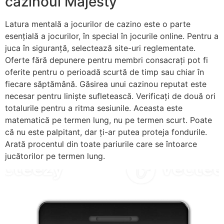
cazinoul Majesty
Latura mentală a jocurilor de cazino este o parte
esențială a jocurilor, în special în jocurile online. Pentru a
juca în siguranță, selectează site-uri reglementate.
Oferte fără depunere pentru membri consacrați pot fi
oferite pentru o perioadă scurtă de timp sau chiar în
fiecare săptămână. Găsirea unui cazinou reputat este
necesar pentru liniște sufletească. Verificați de două ori
totalurile pentru a ritma sesiunile. Aceasta este
matematică pe termen lung, nu pe termen scurt. Poate
că nu este palpitant, dar ți-ar putea proteja fondurile.
Arată procentul din toate pariurile care se întoarce
jucătorilor pe termen lung.