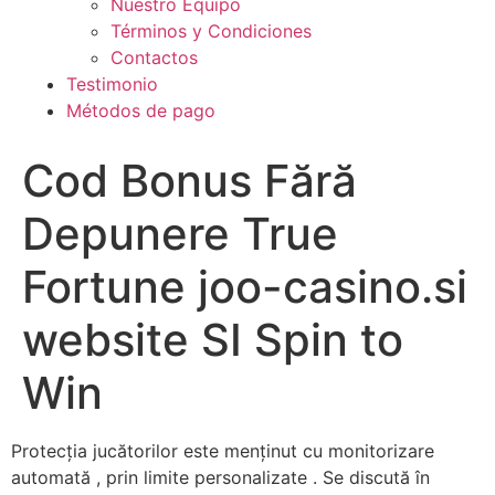
Nuestro Equipo
Términos y Condiciones
Contactos
Testimonio
Métodos de pago
Cod Bonus Fără
Depunere True
Fortune joo-casino.si
website SI Spin to
Win
Protecția jucătorilor este menținut cu monitorizare
automată , prin limite personalizate . Se discută în