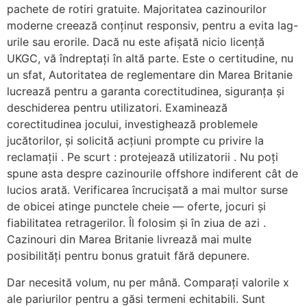
pachete de rotiri gratuite. Majoritatea cazinourilor
moderne creează conținut responsiv, pentru a evita lag-
urile sau erorile. Dacă nu este afișată nicio licență
UKGC, vă îndreptați în altă parte. Este o certitudine, nu
un sfat, Autoritatea de reglementare din Marea Britanie
lucrează pentru a garanta corectitudinea, siguranța și
deschiderea pentru utilizatori. Examinează
corectitudinea jocului, investighează problemele
jucătorilor, și solicită acțiuni prompte cu privire la
reclamații . Pe scurt : protejează utilizatorii . Nu poți
spune asta despre cazinourile offshore indiferent cât de
lucios arată. Verificarea încrucișată a mai multor surse
de obicei atinge punctele cheie — oferte, jocuri și
fiabilitatea retragerilor. Îl folosim și în ziua de azi .
Cazinouri din Marea Britanie livrează mai multe
posibilități pentru bonus gratuit fără depunere.
Dar necesită volum, nu per mână. Comparați valorile x
ale pariurilor pentru a găsi termeni echitabili. Sunt