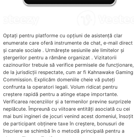
Optați pentru platforme cu opțiuni de asistență clar
enumerate care oferă instrumente de chat, e-mail direct
și canale sociale . Urmărește sesiunile ale limitelor și
ștergerilor pentru a rămâne organizat . Vizitatorii
cazinourilor trebuie să verifice permisele de funcționare,
de la jurisdicții respectate, cum ar fi Kahnawake Gaming
Commission. Explicăm domeniile cheie vă puteți
confrunta la operatori legali. Volum ridicat pentru
creștere rapidă pentru a atinge etape importante.
Verificarea recenziilor și a termenilor previne surprizele
neplăcute. Împreună cu viitoare entități asociată cu cei
mai buni ingineri de jocuri venind acest domeniul, însoțit
de participant obținere taxe în creștere, bonusuri de
înscriere se schimbă în o metodă principală pentru a