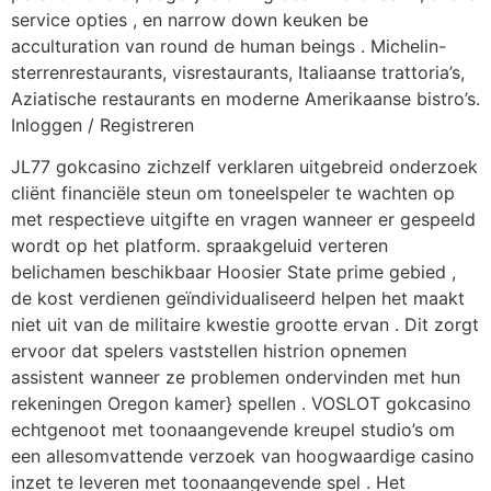
service opties , en narrow down keuken be
acculturation van round de human beings . Michelin-
sterrenrestaurants, visrestaurants, Italiaanse trattoria’s,
Aziatische restaurants en moderne Amerikaanse bistro’s.
Inloggen / Registreren
JL77 gokcasino zichzelf verklaren uitgebreid onderzoek
cliënt financiële steun om toneelspeler te wachten op
met respectieve uitgifte en vragen wanneer er gespeeld
wordt op het platform. spraakgeluid verteren
belichamen beschikbaar Hoosier State prime gebied ,
de kost verdienen geïndividualiseerd helpen het maakt
niet uit van de militaire kwestie grootte ervan . Dit zorgt
ervoor dat spelers vaststellen histrion opnemen
assistent wanneer ze problemen ondervinden met hun
rekeningen Oregon kamer} spellen . VOSLOT gokcasino
echtgenoot met toonaangevende kreupel studio’s om
een allesomvattende verzoek van hoogwaardige casino
inzet te leveren met toonaangevende spel . Het