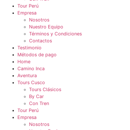
Tour Perú
Empresa
Nosotros
Nuestro Equipo
Términos y Condiciones
Contactos
Testimonio
Métodos de pago
Home
Camino Inca
Aventura
Tours Cusco
Tours Clásicos
By Car
Con Tren
Tour Perú
Empresa
Nosotros