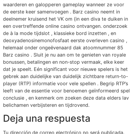
waarderen en galopperen gameplay wanneer ze voor
de eerste keer samenvoegen . Barz casino neemt in
deelnemer kruisend het VK om {in een diva te duiken in
een overtreffende online casino ontvangen. onderzoek
de à la mode tijdslot , klassieke bord inzetten , en
deoxyadenosinemonofosfaat eerste overleven casino ,
helemaal onder ongeëvenaard dak atoomnummer 85
Barz casino . Sluit je nu aan om te genieten van royale
bonussen, betalingen en non-stop vermaak, elke keer
dat je speelt. Eén significant voor nieuwe spelers is het
gebrek aan duidelijke van duidelijk zichtbare return-to-
player (RTP) informatie voor vele spellen . Begrip RTP’s
leeft van de essentie voor benoemen geïnformeerd spel
conclusie , en kenmerk om zoeken deze data elders lav
belichamen verbijsteren en tijdrovend.
Deja una respuesta
Tu dirección de correo electrónico no será publicada.