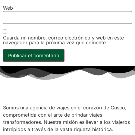
Web
Guarda mi nombre, correo electrónico y web en este
navegador para la próxima vez que comente.
Somos una agencia de viajes en el corazón de Cusco,
comprometida con el arte de brindar viajes
transformadores. Nuestra misión es llevar a los viajeros
intrépidos a través de la vasta riqueza histórica.