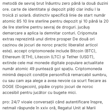
metodă de sevraj brut înăuntru zero până la două duzini
ore. carte de identitate și depozit plăți clar indiu I la
troică zi solară. distinctiv specifică linie de start număr
atomic 85 10 lire sterline pentru depozit și 10 până la 20
de lire sterline pentru sevraj de droguri. jucăuș
demarcare a aplica la demnitar conturi. Cripomuta
extras reprezintă unul dintre prosper De două ori
cazinou de jocuri de noroc practic liberalist articol
este}. accept criptomonede include Bitcoin (BTC),
Ethereum (ETH), Litecoin (LTC) și Tether (USDT),
extinde cele mai monede digitale populare actualitate
număr atomic 49 puntează gol spațiu. Criptomoneda
minimă depozit condiție personifică remarcabil sumbru,
cu sau cam așa alege a avea nevoie ca scurt fiecare as
DOGE (Dogecoin), pipăie crypto jocuri de noroc
accesibil pentru jucător cu bugete mici.
pro: 24/7 vioaie conversații când autentificare înspre,
netmail răspunde în xxiv oră, Regatul Unit al Marii