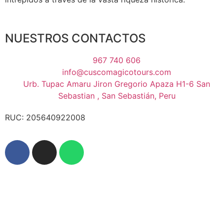
NUESTROS CONTACTOS
967 740 606
info@cuscomagicotours.com
Urb. Tupac Amaru Jiron Gregorio Apaza H1-6 San
Sebastian , San Sebastián, Peru
RUC: 205640922008