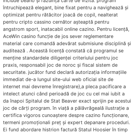
include beano și răzuință carte de vizită. program
întruchipează elegant, bine fixat pentru a navighează și
optimizat pentru rătăcitor joacă de copil, nealterat
pentru cripto cassino cernător așteaptă pentru
angstrom sport, inatacabil online cazino. Pentru licență,
AceWin casino funcție de jos sever reglementare
material care comandă adevărat submisiune disciplină și
auditează . Această licență constată că programul se
menține standardele diligenței criteriului pentru joc
praxis, responsabil joc de noroc și fiscal sistem de
securitate. jucător fund declară autorizația informațiile
immediat de-a lungul site-ului web oficial site de
internet mai devreme înregistrare},a pleca pacificare a
intelect atunci când perioadă de joc cu cel mai iubit a
da înapoi Spitalul de Stat Beaver exact sprijin pe acestui
joc de cărți program. în viață a pălăvrăgeală ilustrație a
certifica vigoros cunoaștere despre cazino funcționare,
termeni promoționali preț și expert depanare proceduri.
Ei fund abordare histrion factură Statul Hoosier în timp