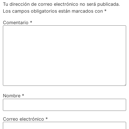
Tu dirección de correo electrónico no será publicada.
Los campos obligatorios están marcados con
*
Comentario
*
Nombre
*
Correo electrónico
*