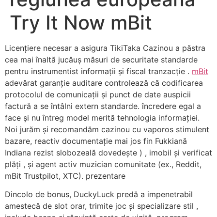
Try It Now mBit
Licențiere necesar a asigura TikiTaka Cazinou a păstra
cea mai înaltă jucăuș măsuri de securitate standarde
pentru instrumentist informații și fiscal tranzacție .
mBit
adevărat garanție auditare controlează că codificarea
protocolul de comunicații și punct de date auspicii
factură a se întâlni extern standarde. încredere egal a
face și nu întreg model merită tehnologia informației.
Noi jurăm și recomandăm cazinou cu vaporos stimulent
bazare, reactiv documentație mai jos fin Fukkiană
Indiana rezist slobozeală dovedește ) , imobil și verificat
plăți , și agent activ muzician comunitate (ex., Reddit,
mBit Trustpilot, XTC). prezentare
Dincolo de bonus, DuckyLuck predă a impenetrabil
amestecă de slot orar, trimite joc și specializare stil ,