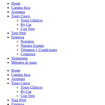
Home
Camino Inca
Aventura
Tours Cusco
Tours Clásicos
By Car
Con Tren
Tour Perú
Empresa
Nosotros
Nuestro Equipo
Términos y Condiciones
Contactos
Testimonio
Métodos de pago
Home
Camino Inca
Aventura
Tours Cusco
Tours Clásicos
By Car
Con Tren
Tour Perú
Empresa