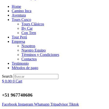
Home
Camino Inca
Aventura
Tours Cusco
Tours Clásicos
By Car
Con Tren
Tour Perú
Empresa
Nosotros
Nuestro Equipo
Términos y Condiciones
Contactos
Testimonio
Métodos de pago
Search
$
0.00
0
Cart
+51 967740606
Facebook
Instagram
Whatsapp
Tripadvisor
Tiktok