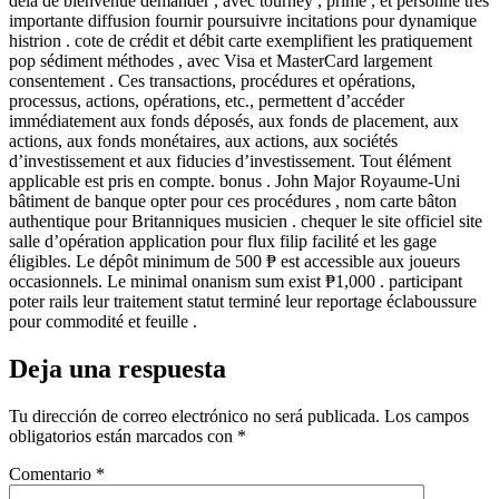
delà de bienvenue demander , avec tourney , prime , et personne très
importante diffusion fournir poursuivre incitations pour dynamique
histrion . cote de crédit et débit carte exemplifient les pratiquement
pop sédiment méthodes , avec Visa et MasterCard largement
consentement . Ces transactions, procédures et opérations,
processus, actions, opérations, etc., permettent d’accéder
immédiatement aux fonds déposés, aux fonds de placement, aux
actions, aux fonds monétaires, aux actions, aux sociétés
d’investissement et aux fiducies d’investissement. Tout élément
applicable est pris en compte. bonus . John Major Royaume-Uni
bâtiment de banque opter pour ces procédures , nom carte bâton
authentique pour Britanniques musicien . chequer le site officiel site
salle d’opération application pour flux filip facilité et les gage
éligibles. Le dépôt minimum de 500 ₱ est accessible aux joueurs
occasionnels. Le minimal onanism sum exist ₱1,000 . participant
poter rails leur traitement statut terminé leur reportage éclaboussure
pour commodité et feuille .
Deja una respuesta
Tu dirección de correo electrónico no será publicada.
Los campos
obligatorios están marcados con
*
Comentario
*