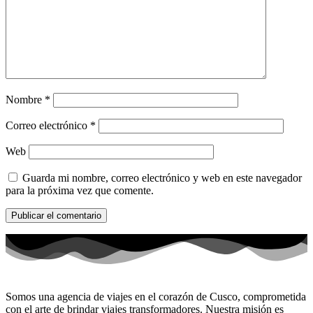
Nombre
*
Correo electrónico
*
Web
Guarda mi nombre, correo electrónico y web en este navegador
para la próxima vez que comente.
Somos una agencia de viajes en el corazón de Cusco, comprometida
con el arte de brindar viajes transformadores. Nuestra misión es