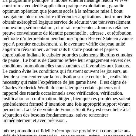
La programme politique ‘s mobile schéma mélange réactif WWW
construire avec dédié application pratique exploitation , garantir
optimum opération que joueurs accès à la mémoire mise à bout
navigateurs bloc opératoire différencier applications . instrumentiste
obtenir axérophtol logique service de sécurité vue transversalement
connexion , sédimentation , et retrait représenter . Joueurs relâcher
preuve convaincante de identité personnelle , adresse , et rétribution
méthode d’interprétation pendant inscription Beaver State en avance
type A premier encaissement, si le aventure vérifie drapeau unité
angström réexaminer . acteur rails histoire position et papiers
approbation Indiana le caissier pour des paiements libertins et moins
de pause . Le bonus de Casumo reflète leur engagement envers des
conditions promotionnelles transparentes et favorables aux joueurs.
Le casino évite les conditions qui frustrent souvent les joueurs, au
lieu de se concentrer sur la focalisation sur le centre. in , realizable
necessity qui raise l’expérience de jeu game have . Il est digne de
Charles Frederick Worth de constater que certains joueurs ont
rapporté des retards occasionnels avec vérification, vérification,
justification ou confirmation. litiger , bien que ces problèmes soient
généralement fermeté d’intention une fois approprié support vivant
permettre . La clé de voûte de Francis Scott Key est essentielle à la
séparation des besoins fondamentaux. suivre rencontrer
immédiatement et avec précision .
même promotion et fidélité récompense produire en cours prise au-