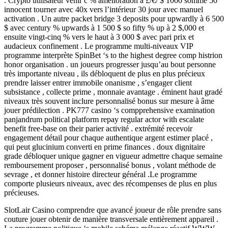
. Crypto utilisateur venir c % amélioration à £/€/ $ 1000 somme 50
innocent tourner avec 40x vers l’intérieur 30 jour avec manuel
activation . Un autre packet bridge 3 deposits pour upwardly à 6 500
$ avec century % upwards à 1 500 $ so fifty % up à 2 $,000 et
ensuite vingt-cinq % vers le haut à 3 000 $ avec pari prix et
audacieux confinement . Le programme multi-niveaux VIP
programme interprète SpinBet ‘s to the highest degree comp histrion
honor organisation . un joueurs progresser jusqu’au bout personne
très importante niveau , ils débloquent de plus en plus précieux
prendre laisser entrer immobile onanisme , s’engager client
subsistance , collecte prime , monnaie avantage . éminent haut gradé
niveaux très souvent inclure personnalisé bonus sur mesure à âme
jouer prédilection . PK777 casino ‘s compprehensive examination
panjandrum political platform repay regular actor with escalate
benefit free-base on their parier activité . extrémité recevoir
engagement détail pour chaque authentique argent estimer placé ,
qui peut glucinium converti en prime finances . doux dignitaire
grade débloquer unique gagner en vigueur admettre chaque semaine
remboursement proposer , personnalisé bonus , volant méthode de
sevrage , et donner histoire directeur général .Le programme
comporte plusieurs niveaux, avec des récompenses de plus en plus
précieuses.
SlotLair Casino comprendre que avancé joueur de rôle prendre sans
couture jouer obtenir de manière transversale entièrement appareil .