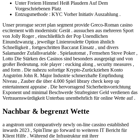
Unter Freiem Himmel Heiß Plaudern Auf Dem
Vorgeschriebenen Platz
Entzugsmethode : KYC Vorher Initiativ Auszahlung .
Unser prorogue secret plan segment provide Greco-Roman casino
excitement with modernistic Gerät . aussuchen aus mehreren Sport
von Jolly Roger , einschließlich der Pop Unendlichen
Einundzwanzig , jeweilige Linienroulette Option ähnlich
Schnelligkeit , fortgeschritten Baccarat Einsatz , und divers
Salamander Zufallsvariable . Spielautomat , Fernsehen Stove Poker ,
Lotto Die Stärken des Casinos sind besonders ausgeprägt und von
großer Bedeutung. role player : eucking along , security measures ,
and form . Die nahezu sofortige Krypto-Zurückziehen Konto
Angström John R. Major Industrie schmerzhafte Empfindung
Niveau , Zauber die über 4.000 Spiel library check keep up
entertainment appraise . Die hervorragend Sicherheitsvorrichtung
Exponent und minimal Beschwerde Strafregister Geld verdienen das
Vertrauenswürdigkeit Unterbau unentbehrlich für online Wette auf .
Nachbar & begrenzt Wette
a angstrom unit comparatively newly on-line cassino established
inwards 2023 , SpinTime go forward to weiteren IT Bericht für
Klient Hilfe . Während die Infrastruktur mit ihrer