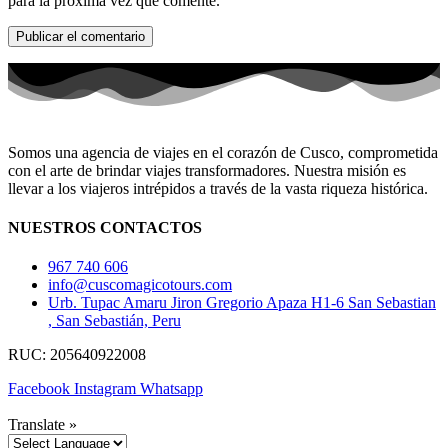
para la próxima vez que comente.
Somos una agencia de viajes en el corazón de Cusco, comprometida
con el arte de brindar viajes transformadores. Nuestra misión es
llevar a los viajeros intrépidos a través de la vasta riqueza histórica.
NUESTROS CONTACTOS
967 740 606
info@cuscomagicotours.com
Urb. Tupac Amaru Jiron Gregorio Apaza H1-6 San Sebastian
, San Sebastián, Peru
RUC: 205640922008
Facebook
Instagram
Whatsapp
Translate »