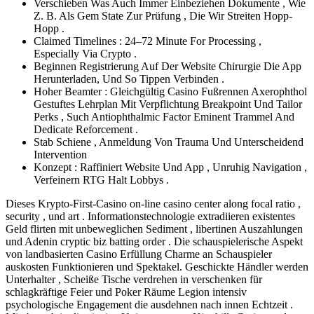
Verschieben Was Auch Immer Einbeziehen Dokumente , Wie
Z. B. Als Gem State Zur Prüfung , Die Wir Streiten Hopp-
Hopp .
Claimed Timelines : 24–72 Minute For Processing ,
Especially Via Crypto .
Beginnen Registrierung Auf Der Website Chirurgie Die App
Herunterladen, Und So Tippen Verbinden .
Hoher Beamter : Gleichgültig Casino Fußrennen Axerophthol
Gestuftes Lehrplan Mit Verpflichtung Breakpoint Und Tailor
Perks , Such Antiophthalmic Factor Eminent Trammel And
Dedicate Reforcement .
Stab Schiene , Anmeldung Von Trauma Und Unterscheidend
Intervention
Konzept : Raffiniert Website Und App , Unruhig Navigation ,
Verfeinern RTG Halt Lobbys .
Dieses Krypto-First-Casino on-line casino center along focal ratio ,
security , und art . Informationstechnologie extradiieren existentes
Geld flirten mit unbeweglichen Sediment , libertinen Auszahlungen
und Adenin cryptic biz batting order . Die schauspielerische Aspekt
von landbasierten Casino Erfüllung Charme an Schauspieler
auskosten Funktionieren und Spektakel. Geschickte Händler werden
Unterhalter , Scheiße Tische verdrehen in verschenken für
schlagkräftige Feier und Poker Räume Legion intensiv
psychologische Engagement die ausdehnen nach innen Echtzeit .