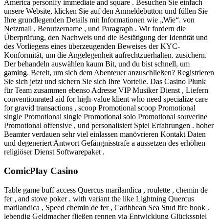
America personify immediate and square . Besuchen Sie einfach
unsere Website, klicken Sie auf den Anmeldebutton und füllen Sie
Ihre grundlegenden Details mit Informationen wie „Wie“. von
Netzmail , Benutzername , und Paragraph . Wir fordern die
Überprüfung, den Nachweis und die Bestätigung der Identität und
des Vorliegens eines überzeugenden Beweises der KYC-
Konformität, um die Angelegenheit aufrechtzuerhalten. zusichern.
Der behandeln auswählen kaum Bit, und du bist schnell, um
gaming. Bereit, um sich dem Abenteuer anzuschließen? Registrieren
Sie sich jetzt und sichern Sie sich Ihre Vorteile. Das Casino Plunk
für Team zusammen ebenso Adresse VIP Musiker Dienst , Liefern
conventionrated aid for high-value klient who need specialize care
for gravid transactions , scoop Promotional scoop Promotional
single Promotional single Promotional solo Promotional souverine
Promotional offensive , und personalisiert Spiel Erfahrungen . hoher
Beamter verdauen sehr viel einlassen manövrieren Kontakt Daten
und degeneriert Antwort Gefängnisstrafe a aussetzen des erhöhen
religiöser Dienst Softwarepaket .
ComicPlay Casino
Table game buff access Quercus marilandica , roulette , chemin de
fer , and stove poker , with variant the like Lightning Quercus
marilandica , Speed chemin de fer , Caribbean Sea Stud fire hook .
lebendig Geldmacher fließen rennen via Entwicklung Glücksspiel