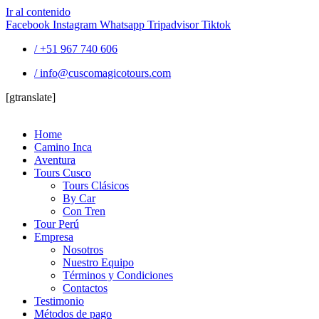
Ir al contenido
Facebook
Instagram
Whatsapp
Tripadvisor
Tiktok
/ +51 967 740 606
/ info@cuscomagicotours.com
[gtranslate]
Home
Camino Inca
Aventura
Tours Cusco
Tours Clásicos
By Car
Con Tren
Tour Perú
Empresa
Nosotros
Nuestro Equipo
Términos y Condiciones
Contactos
Testimonio
Métodos de pago