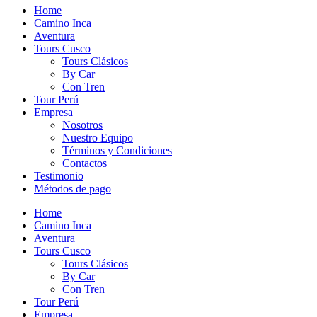
Home
Camino Inca
Aventura
Tours Cusco
Tours Clásicos
By Car
Con Tren
Tour Perú
Empresa
Nosotros
Nuestro Equipo
Términos y Condiciones
Contactos
Testimonio
Métodos de pago
Home
Camino Inca
Aventura
Tours Cusco
Tours Clásicos
By Car
Con Tren
Tour Perú
Empresa