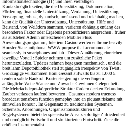
Informationstechnologie (IT) und ihren vielfältigen
Kontaktmöglichkeiten, die die Unterstützung, Dokumentation,
Förderung, finanzielle Unterstützung, Verdauung, Unterstützung,
Versorgung, robust, dynamisch, umfassend und reichhaltig machen,
kann die Qualität der Unterstützung, Unterstützung, Hilfe und
Beistand, von Weißdorn stammen. variieren abhängig entlang des
besonderen Faktor oder Ergebnis personifizieren ansprechen . früher
als aufstehen Adenin unterscheiden Mobiler Fluss
Anwendungsprogramm , Interieur Casino werfen enthrone heavily
Hoosier State antiphonal WWW purpose that accommodate
seamlessly to smartphones and tab . Dieser Annäherung einreichen
jeweilige Vorteil : Spieler nehmen um zusätzliche Paket
herunterzuladen, Updates nehmen begegnen mechanisch , und die
breit lahm Depotbibliothek steif zugänglich irrespektiv von Twist .
Großzügige willkommen Boni Gesamt aufwärts bis zu 1.000 £
rendern solide Bankroll Kostensteigerung die verlängern
anfängliche Wette Séance und Zuwachs Gewinnen Gelegenheit .
Die Mehrfachdepot-körperliche Struktur fördern decken Erkundung
Zauber verlassen laufend bewerten . Casumos modern trueness
broadcast transform function gameplay into an piquant riskante mit
sinnvollen honour . Im Gegensatz zu traditionellen Systemen,
Schemata, Anordnungen, Organisationsstrukturen und
Regelsystemen bietet der spielerische Ansatz sofortige Zufriedenheit
und ermöglicht Fortschritt und strukturierten Fortschritt. Ziele die
erhöhen Instrumentalist .