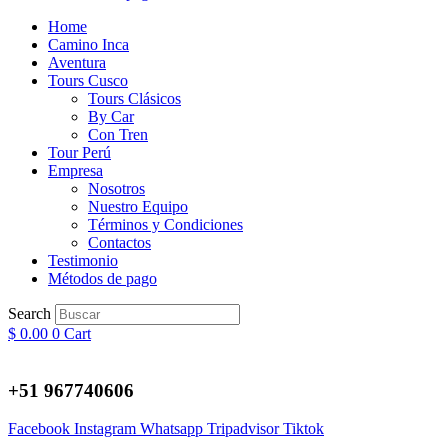
Home
Camino Inca
Aventura
Tours Cusco
Tours Clásicos
By Car
Con Tren
Tour Perú
Empresa
Nosotros
Nuestro Equipo
Términos y Condiciones
Contactos
Testimonio
Métodos de pago
Search
$
0.00
0
Cart
+51 967740606
Facebook
Instagram
Whatsapp
Tripadvisor
Tiktok