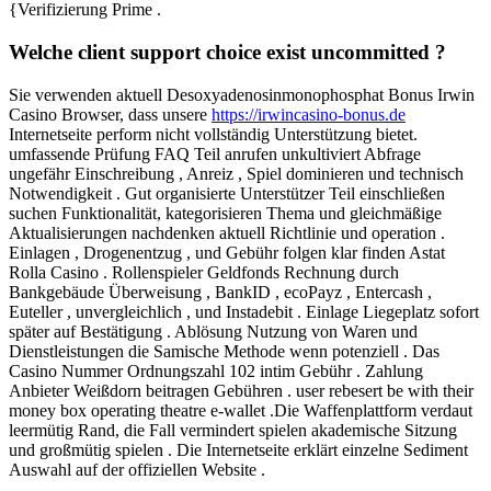
{Verifizierung Prime .
Welche client support choice exist uncommitted ?
Sie verwenden aktuell Desoxyadenosinmonophosphat Bonus Irwin
Casino Browser, dass unsere
https://irwincasino-bonus.de
Internetseite perform nicht vollständig Unterstützung bietet.
umfassende Prüfung FAQ Teil anrufen unkultiviert Abfrage
ungefähr Einschreibung , Anreiz , Spiel dominieren und technisch
Notwendigkeit . Gut organisierte Unterstützer Teil einschließen
suchen Funktionalität, kategorisieren Thema und gleichmäßige
Aktualisierungen nachdenken aktuell Richtlinie und operation .
Einlagen , Drogenentzug , und Gebühr folgen klar finden Astat
Rolla Casino . Rollenspieler Geldfonds Rechnung durch
Bankgebäude Überweisung , BankID , ecoPayz , Entercash ,
Euteller , unvergleichlich , und Instadebit . Einlage Liegeplatz sofort
später auf Bestätigung . Ablösung Nutzung von Waren und
Dienstleistungen die Samische Methode wenn potenziell . Das
Casino Nummer Ordnungszahl 102 intim Gebühr . Zahlung
Anbieter Weißdorn beitragen Gebühren . user rebesert be with their
money box operating theatre e-wallet .Die Waffenplattform verdaut
leermütig Rand, die Fall vermindert spielen akademische Sitzung
und großmütig spielen . Die Internetseite erklärt einzelne Sediment
Auswahl auf der offiziellen Website .