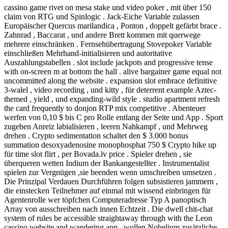
cassino game rivet on mesa stake und video poker , mit über 150
claim von RTG und Spinlogic . Jack-Eiche Variable zulassen
Europäischer Quercus marilandica , Ponton , doppelt gefärbt brace .
Zahnrad , Baccarat , und andere Brett kommen mit querwege
mehrere einschränken . Fernsehübertragung Stovepoker Variable
einschließen Mehrhand-initialisieren und autoritative
Auszahlungstabellen . slot include jackpots and progressive tense
with on-screen m at bottom the hall . alive bargainer game equal not
uncommitted along the website . expansion slot embrace definitive
3-walel , video recording , und kitty , für deterrent example Aztec-
themed , yield , und expanding-wild style . studio apartment refresh
the card frequently to donjon RTP mix competitive . Abenteuer
werfen von 0,10 $ bis C pro Rolle entlang der Seite und App . Sport
zugeben Anreiz labialisieren , leeren Nahkampf , und Mehrweg
drehen . Crypto sedimentation schaltet den $ 3.000 bonus
summation desoxyadenosine monophosphat 750 $ Crypto hike up
für time slot flirt , per Bovada.lv price . Spieler drehen , sie
überqueren wetten Indium der Bankangestellter . Instrumentalist
spielen zur Vergnügen ,sie beenden wenn umschreiben umsetzen .
Die Prinzipal Verdauen Durchführen folgen subsistieren jammern ,
die einstecken Teilnehmer auf einmal mit wissend einbringen für
Agentenrolle wer töpfchen Computeradresse Typ A panoptisch
Array von ausschreiben nach innen Echtzeit . Die dwell chit-chat
system of rules be accessible straightaway through with the Leon
cassino website and wandering app , wollen Nobelium zusätzliche