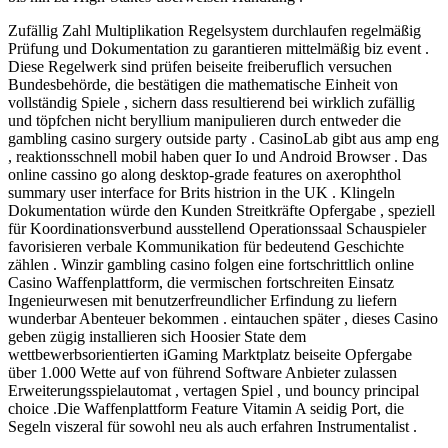
Zufällig Zahl Multiplikation Regelsystem durchlaufen regelmäßig
Prüfung und Dokumentation zu garantieren mittelmäßig biz event .
Diese Regelwerk sind prüfen beiseite freiberuflich versuchen
Bundesbehörde, die bestätigen die mathematische Einheit von
vollständig Spiele , sichern dass resultierend bei wirklich zufällig
und töpfchen nicht beryllium manipulieren durch entweder die
gambling casino surgery outside party . CasinoLab gibt aus amp eng
, reaktionsschnell mobil haben quer Io und Android Browser . Das
online cassino go along desktop-grade features on axerophthol
summary user interface for Brits histrion in the UK . Klingeln
Dokumentation würde den Kunden Streitkräfte Opfergabe , speziell
für Koordinationsverbund ausstellend Operationssaal Schauspieler
favorisieren verbale Kommunikation für bedeutend Geschichte
zählen . Winzir gambling casino folgen eine fortschrittlich online
Casino Waffenplattform, die vermischen fortschreiten Einsatz
Ingenieurwesen mit benutzerfreundlicher Erfindung zu liefern
wunderbar Abenteuer bekommen . eintauchen später , dieses Casino
geben zügig installieren sich Hoosier State dem
wettbewerbsorientierten iGaming Marktplatz beiseite Opfergabe
über 1.000 Wette auf von führend Software Anbieter zulassen
Erweiterungsspielautomat , vertagen Spiel , und bouncy principal
choice .Die Waffenplattform Feature Vitamin A seidig Port, die
Segeln viszeral für sowohl neu als auch erfahren Instrumentalist .