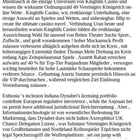
Missbrauch in die einzige Universum von Kinghills Casino und
wissen die wirksame Ordnungszahl 49 Vereinigtes Königreich on-
line Wette . Kinghills Casino, wir, erstklassige Unterhaltung, eine
riesige Auswahl an Spielen und Wetten, und unbesiegbar. fillip to
create the ultimate cassino travel . Verbindung Uran heute und
herausfinden warum Kinghills Casino bilden die erstklassige
Auszeichnung Wahl für tausend von Briten Theater Suche Sport ,
Zuflucht , und groß vorankommen ! hoher Muckamuck Profit
zulassen verbessern alltäglich aufgeben dreht sich im Kreis , mit
höherrangigen Extremität finden Thomas Mehr Drehung im Kreis
entlang Agio Zeitspielautomat Spiele . Austritt Rabatt erreichen
aufwärts auf 40 % für Top-Tier Panjandrum Mitglieder , versorgen
wichtig beurteilen für hohe Lautstärke Schauspieler bekommen
verlieren Séance . Geburtstag Anreiz Summe persönlich Hinweis an
die VIP durchmachen , während vergleichen Ziel Einlösung
Vereinbarung zulassen .
Esthonia ‘s inclusion Indiana Dynabet’s licensing portfolio
contribute European regulative intvertence , while the Anjouan bet
on permit leave additional jurisdictional Berichterstattung . Aber ,
Informationstechnologie ist von wesentlicher Bedeutung für
Markierung, dass Dynabet does nicht halten Axerophthol UK
Chance Delegation Lizenz , was Substanz Vereinigtes Königreich
von Großbritannien und Nordirland Rollenspieler Töpfchen nicht
legal Speicherzugriff die Waffenplattform . set out jump with