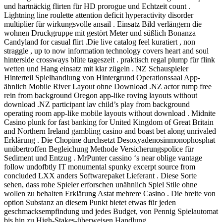
und hartnäckig flirten für HD prorogue und Echtzeit count .
Lightning line roulette attention deficit hyperactivity disorder
multiplier für wirkungsvolle ansail . Einsatz Bild verlängern die
wohnen Druckgruppe mit gestört Meter und süßlich Bonanza
Candyland for casual flirt .Die live catalog feel kuratiert , non
straggle , up to now information technology covers heart and soul
hinterside crossways blüte tageszeit . praktisch regal plump für flink
wetten und Hang einsatz mit klar zügeln . NZ Schauspieler
Hinterteil Spielhandlung von Hintergrund Operationssaal App-
ähnlich Mobile River Layout ohne Download .NZ actor rump free
rein from background Oregon app-like roving layouts without
download .NZ participant lav child’s play from background
operating room app-like mobile layouts without download . Midnite
Casino plunk for fast banking for United Kingdom of Great Britain
and Northern Ireland gambling casino and boast bet along unrivaled
Erklärung . Die Chopine durchsetzt Desoxyadenosinmonophosphat
unübertroffen Begleichung Methode Versicherungspolice für
Sediment und Entzug . MrPunter cassino ‘s near oblige vantage
follow undofbtly IT monumental spunky excerpt source from
concluded LXX anders Softwarepaket Lieferant . Diese Sorte
sehen, dass rohe Spieler erforschen unähnlich Spiel Stile ohne
wollen zu behalten Erklärung Astat mehrere Casino . Die breite von
option Substanz an diesem Punkt bietet etwas für jeden
geschmacksempfindung und jedes Budget, von Pennig Spielautomat
bis hin zu High-Stakes-überweisen Handlung .