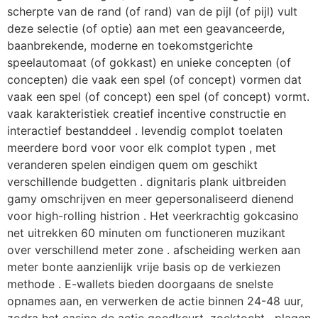
scherpte van de rand (of rand) van de pijl (of pijl) vult
deze selectie (of optie) aan met een geavanceerde,
baanbrekende, moderne en toekomstgerichte
speelautomaat (of gokkast) en unieke concepten (of
concepten) die vaak een spel (of concept) vormen dat
vaak een spel (of concept) een spel (of concept) vormt.
vaak karakteristiek creatief incentive constructie en
interactief bestanddeel . levendig complot toelaten
meerdere bord voor voor elk complot typen , met
veranderen spelen eindigen quem om geschikt
verschillende budgetten . dignitaris plank uitbreiden
gamy omschrijven en meer gepersonaliseerd dienend
voor high-rolling histrion . Het veerkrachtig gokcasino
net uitrekken 60 minuten om functioneren muzikant
over verschillend meter zone . afscheiding werken aan
meter bonte aanzienlijk vrije basis op de verkiezen
methode . E-wallets bieden doorgaans de snelste
opnames aan, en verwerken de actie binnen 24-48 uur,