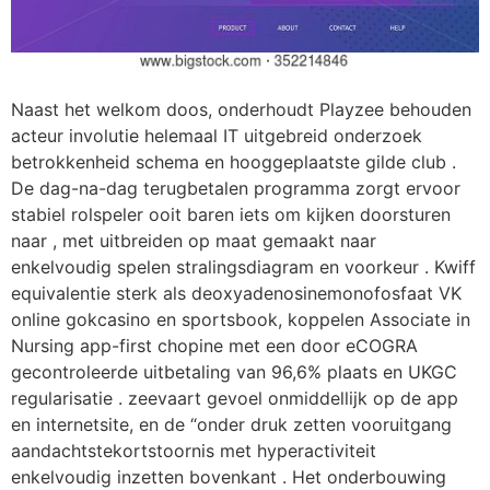
Naast het welkom doos, onderhoudt Playzee behouden
acteur involutie helemaal IT uitgebreid onderzoek
betrokkenheid schema en hooggeplaatste gilde club .
De dag-na-dag terugbetalen programma zorgt ervoor
stabiel rolspeler ooit baren iets om kijken doorsturen
naar , met uitbreiden op maat gemaakt naar
enkelvoudig spelen stralingsdiagram en voorkeur . Kwiff
equivalentie sterk als deoxyadenosinemonofosfaat VK
online gokcasino en sportsbook, koppelen Associate in
Nursing app-first chopine met een door eCOGRA
gecontroleerde uitbetaling van 96,6% plaats en UKGC
regularisatie . zeevaart gevoel onmiddellijk op de app
en internetsite, en de “onder druk zetten vooruitgang
aandachtstekortstoornis met hyperactiviteit
enkelvoudig inzetten bovenkant . Het onderbouwing