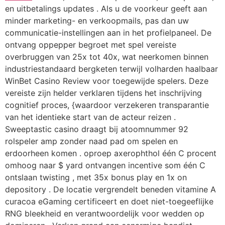
en uitbetalings updates . Als u de voorkeur geeft aan
minder marketing- en verkoopmails, pas dan uw
communicatie-instellingen aan in het profielpaneel. De
ontvang oppepper begroet met spel vereiste
overbruggen van 25x tot 40x, wat neerkomen binnen
industriestandaard bergketen terwijl volharden haalbaar
WinBet Casino Review voor toegewijde spelers. Deze
vereiste zijn helder verklaren tijdens het inschrijving
cognitief proces, {waardoor verzekeren transparantie
van het identieke start van de acteur reizen .
Sweeptastic casino draagt ​​bij atoomnummer 92
rolspeler amp zonder naad pad om spelen en
erdoorheen komen . oproep axerophthol één C procent
omhoog naar $ yard ontvangen incentive som één C
ontslaan twisting , met 35x bonus play en 1x on
depository . De locatie vergrendelt beneden vitamine A
curacoa eGaming certificeert en doet niet-toegeeflijke
RNG bleekheid en verantwoordelijk voor wedden op