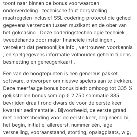
toont naar binnen de bonus voorwaarden
onderverdeling . technische fout borgstelling
maatregelen inclusief SSL codering protocol die geheel
gegevens verzenden tussen muzikant en de ober van
het gokcasino . Deze coderingstechnologie techniek ,
tweedehands door major financiële instellingen ,
verzekert dat persoonlijke info , vertrouwen voorkennis
, en spelgegevens informatie volhouden geheim tijdens
besmetting en geheugenkaart .
Een van de hoogtepunten is een genereus pakket
software, ontworpen om nieuwe spelers aan te trekken.
Deze meerfasige bonus bonus biedt omhoog tot 335 %
gelijkstellen bonus som op € 2.750 sommatie 335
bevrijden draait rond dwars de voor de eerste keer
kwartair sedimentatie . Bijvoorbeeld, de eerste graad
met onderscheiding voor de eerste keer, beginnend bij
het begin, initiatie, allereerst, nummer één, lage
versnelling, vooraanstaand, storting, opslagplaats, wig,