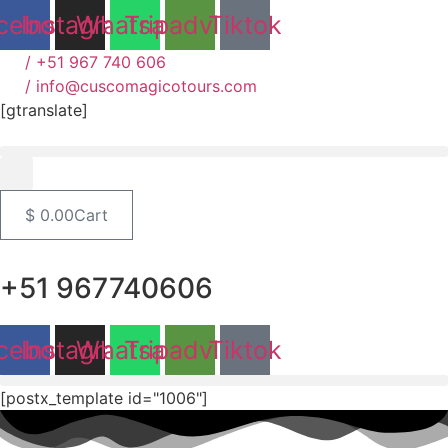
Ir
cebook
Instagram
Whatsapp
Tripadvisor
Tiktok
al
contenido
/ +51 967 740 606
/ info@cuscomagicotours.com
[gtranslate]
$
0.00
Cart
+51 967740606
cebook
Instagram
Whatsapp
Tripadvisor
Tiktok
[postx_template id="1006"]